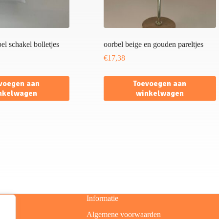
l schakel bolletjes
oorbel beige en gouden pareltjes
€
17,38
voegen aan
Toevoegen aan
nkelwagen
winkelwagen
Informatie
Algemene voorwaarden