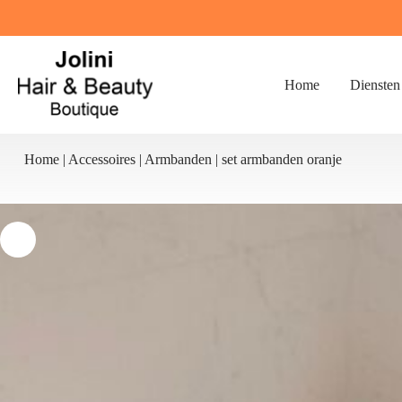
Ga
naar
de
inhoud
Home
Diensten
Home
|
Accessoires
|
Armbanden
|
set armbanden oranje