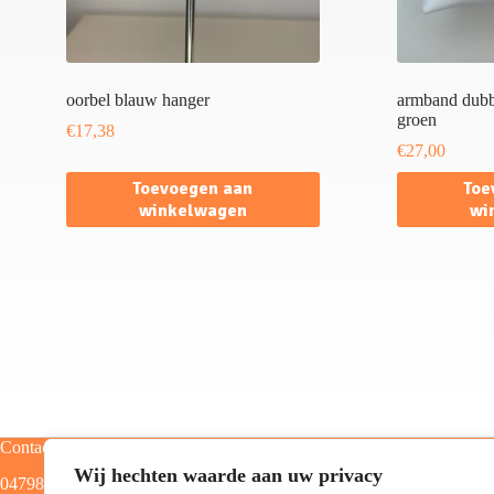
oorbel blauw hanger
armband dubbe
groen
€
17,38
€
27,00
Toevoegen aan
Toe
winkelwagen
wi
Contact
Categorieën
Wij hechten waarde aan uw privacy
0479805129
Home