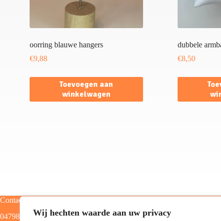
oorring blauwe hangers
dubbele armba
€
9,88
€
8,50
Toevoegen aan
Toe
winkelwagen
wi
Contact
Categorieën
Wij hechten waarde aan uw privacy
0479805129
Home