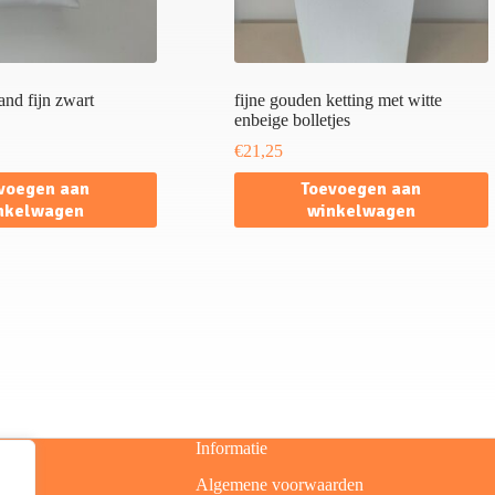
nd fijn zwart
fijne gouden ketting met witte
enbeige bolletjes
€
21,25
voegen aan
Toevoegen aan
nkelwagen
winkelwagen
Informatie
Algemene voorwaarden