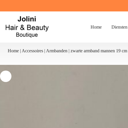
Ga
naar
de
inhoud
Home
Diensten
Home
|
Accessoires
|
Armbanden
|
zwarte armband mannen 19 cm