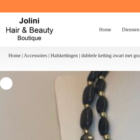
Ga
naar
de
inhoud
Home
Diensten
Home
|
Accessoires
|
Halskettingen
|
dubbele ketting zwart met go