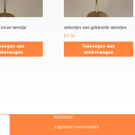
zwart steentje
stekertjes met gekleurde steentjes
€
7,50
voegen aan
Toevoegen aan
nkelwagen
winkelwagen
Informatie
Algemene voorwaarden