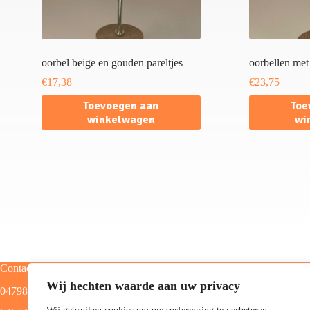
oorbel beige en gouden pareltjes
oorbellen met 
€
17,38
€
23,75
Toevoegen aan
Toe
winkelwagen
wi
Contact
Categorieën
Wij hechten waarde aan uw privacy
0479805129
Home