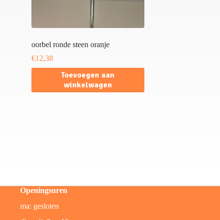
oorbel ronde steen oranje
€
12,38
Toevoegen aan
winkelwagen
Openingsuren
ma: gesloten