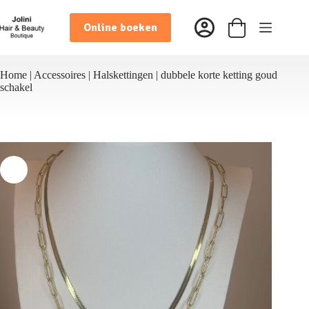
Ga
naar
Online boeken
de
Winkelwagen
inhoud
Home
|
Accessoires
|
Halskettingen
|
dubbele korte ketting goud
schakel