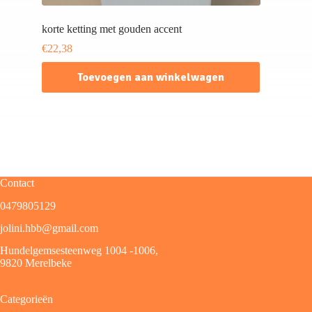
korte ketting met gouden accent
€
22,38
Toevoegen aan winkelwagen
Contact
0479805129
jolini.hbb@gmail.com
Hundelgemsesteenweg 1004 -1006,
9820 Merelbeke
Categorieën