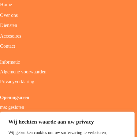
Home
Over ons
Diensten
Accesoires
Contact
Informatie
Algemene voorwaarden
Privacyverklaring
Openingsuren
ma: gesloten
di - vrij: 9u - 18u
Wij hechten waarde aan uw privacy
zat: 9u - 17u
Wij gebruiken cookies om uw surfervaring te verbeteren,
zon; gesloten