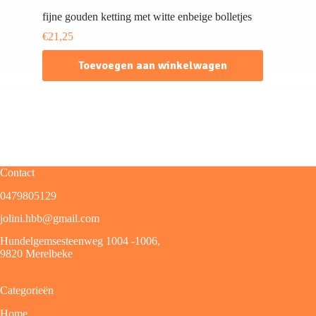
fijne gouden ketting met witte enbeige bolletjes
€
21,25
Toevoegen aan winkelwagen
Contact
0479805129
jolini.hbb@gmail.com
Hundelgemsesteenweg 1004 -1006,
9820 Merelbeke
Categorieën
Home