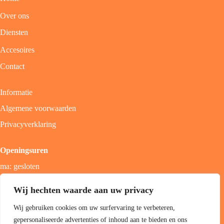
Over ons
Diensten
Accesoires
Contact
Informatie
Algemene voorwaarden
Privacyverklaring
Openingsuren
ma: gesloten
di - vrij: 9u - 18u
Wij hechten waarde aan uw privacy
zat: 9u - 17u
Wij gebruiken cookies om uw surfervaring te verbeteren,
zon; gesloten
gepersonaliseerde advertenties of inhoud aan te bieden en ons