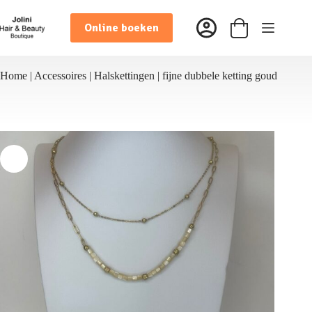
Ga
naar
Online boeken
de
Winkelwagen
inhoud
Home
|
Accessoires
|
Halskettingen
|
fijne dubbele ketting goud