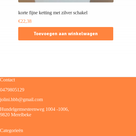
korte fijne ketting met zilver schakel
€
22,38
Toevoegen aan winkelwagen
Contact
0479805129
jolini.hbb@gmail.com
Hundelgemsesteenweg 1004 -1006,
9820 Merelbeke
Categorieën