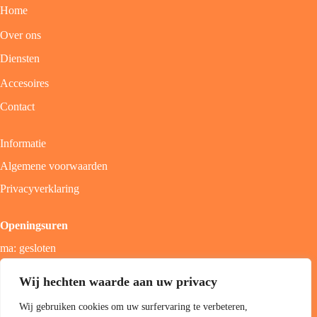
Home
Over ons
Diensten
Accesoires
Contact
Informatie
Algemene voorwaarden
Privacyverklaring
Openingsuren
ma: gesloten
di - vrij: 9u - 18u
Wij hechten waarde aan uw privacy
zat: 9u - 17u
Wij gebruiken cookies om uw surfervaring te verbeteren,
zon; gesloten