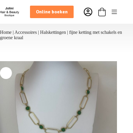
Ga
naar
Online boeken
de
Winkelwagen
inhoud
Home
|
Accessoires
|
Halskettingen
|
fijne ketting met schakels en
groene kraal