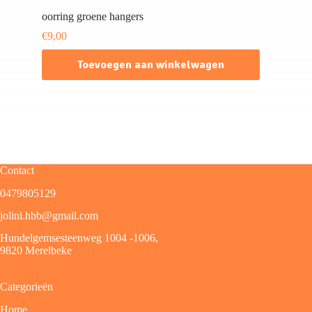
oorring groene hangers
€
9,00
Toevoegen aan winkelwagen
Contact
0479805129
jolini.hbb@gmail.com
Hundelgemsesteenweg 1004 -1006,
9820 Merelbeke
Categorieën
Home