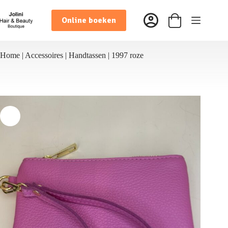
Ga
naar
Online boeken
de
Winkelwagen
inhoud
Home
|
Accessoires
|
Handtassen
|
1997 roze