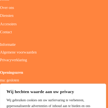
Over ons
Diensten
Accesoires
Contact
Informatie
Algemene voorwaarden
Privacyverklaring
Openingsuren
ma: gesloten
di - vrij: 9u - 18u
Wij hechten waarde aan uw privacy
zat: 9u - 17u
Wij gebruiken cookies om uw surfervaring te verbeteren,
zon; gesloten
gepersonaliseerde advertenties of inhoud aan te bieden en ons