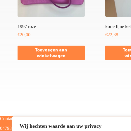
1997 roze
korte fijne ke
€
20,00
€
22,38
Toevoegen aan
Toe
winkelwagen
wi
Contact
Categorieën
Wij hechten waarde aan uw privacy
0479805129
Home