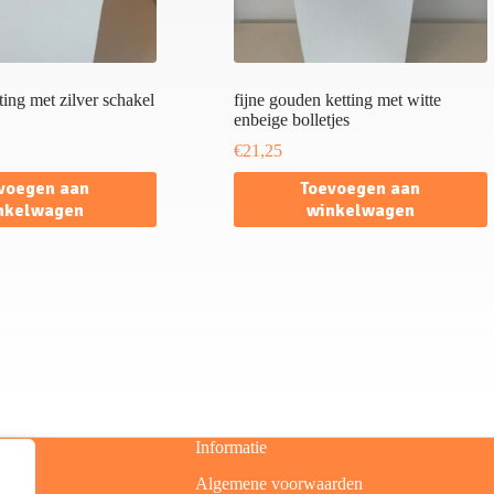
tting met zilver schakel
fijne gouden ketting met witte
enbeige bolletjes
€
21,25
voegen aan
Toevoegen aan
nkelwagen
winkelwagen
Informatie
Algemene voorwaarden