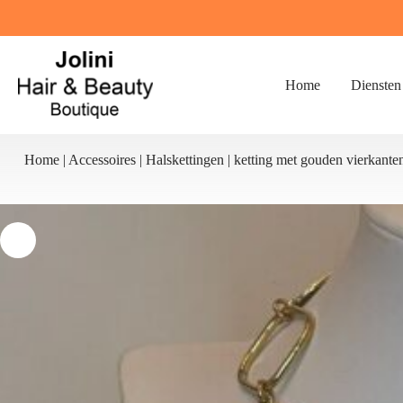
Ga
naar
de
inhoud
Home
Diensten
Home
|
Accessoires
|
Halskettingen
|
ketting met gouden vierkante