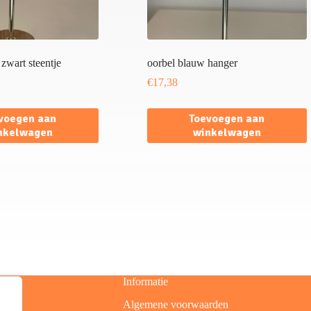
zwart steentje
oorbel blauw hanger
€
17,38
voegen aan
Toevoegen aan
nkelwagen
winkelwagen
Informatie
Algemene voorwaarden