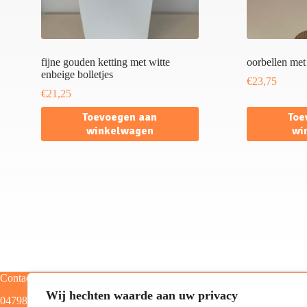
fijne gouden ketting met witte
oorbellen met 
enbeige bolletjes
€
23,75
€
21,25
Toevoegen aan
Toe
winkelwagen
wi
Contact
Categorieën
Wij hechten waarde aan uw privacy
0479805129
Home