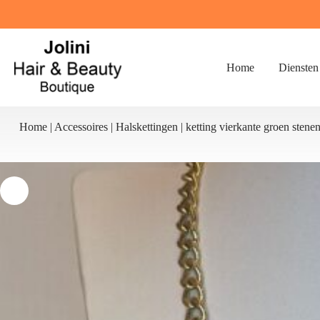
Ga
naar
de
inhoud
Home
Diensten
Home
|
Accessoires
|
Halskettingen
|
ketting vierkante groen stene