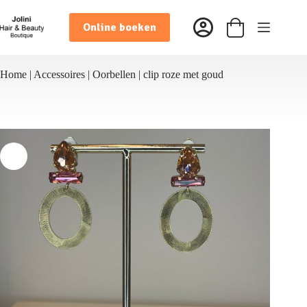
Ga
naar
Online boeken
de
Winkelwagen
inhoud
Home
|
Accessoires
|
Oorbellen
|
clip roze met goud