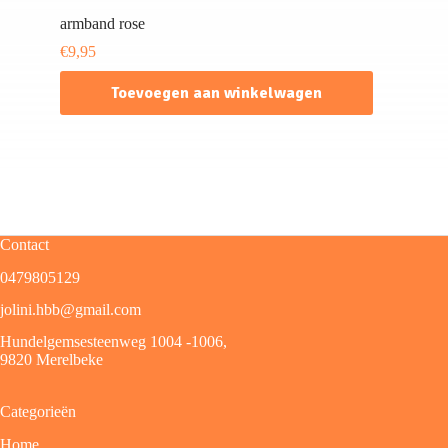
armband rose
€
9,95
Toevoegen aan winkelwagen
Contact
0479805129
jolini.hbb@gmail.com
Hundelgemsesteenweg 1004 -1006,
9820 Merelbeke
Categorieën
Home