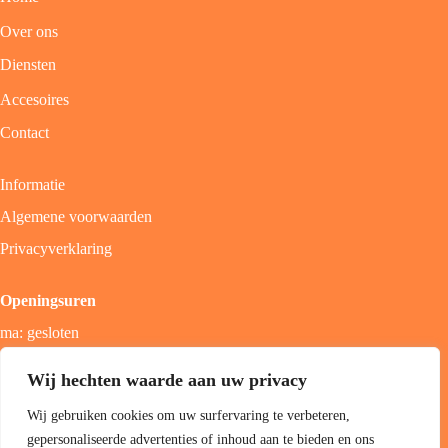
Over ons
Diensten
Accesoires
Contact
Informatie
Algemene voorwaarden
Privacyverklaring
Openingsuren
ma: gesloten
di - vrij: 9u - 18u
Wij hechten waarde aan uw privacy
zat: 9u - 17u
Wij gebruiken cookies om uw surfervaring te verbeteren,
zon; gesloten
gepersonaliseerde advertenties of inhoud aan te bieden en ons