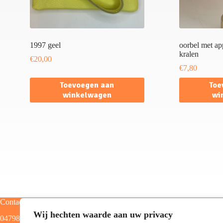
1997 geel
oorbel met a
kralen
€
20,00
€
7,80
Toevoegen aan
Toe
winkelwagen
wi
Contact
Categorieën
Wij hechten waarde aan uw privacy
0479805129
Home