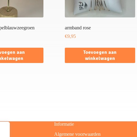
ppelblauwzeegroen
armband rose
€
9,95
voegen aan
Toevoegen aan
nkelwagen
winkelwagen
Informatie
Algemene voorwaarden