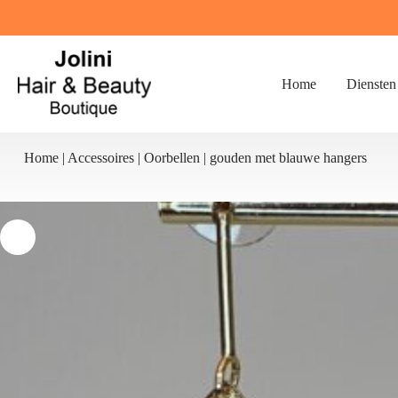
Ga
naar
de
inhoud
Home
Diensten
Home
|
Accessoires
|
Oorbellen
|
gouden met blauwe hangers