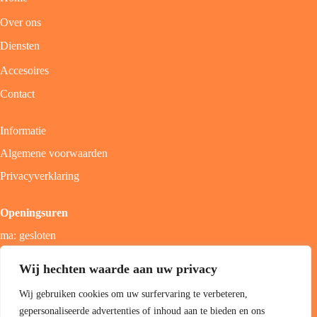
Over ons
Diensten
Accesoires
Contact
Informatie
Algemene voorwaarden
Privacyverklaring
Openingsuren
ma: gesloten
di - vrij: 9u - 18u
Wij hechten waarde aan uw privacy
zat: 9u - 17u
Wij gebruiken cookies om uw surfervaring te verbeteren,
zon; gesloten
gepersonaliseerde advertenties of inhoud aan te bieden en ons