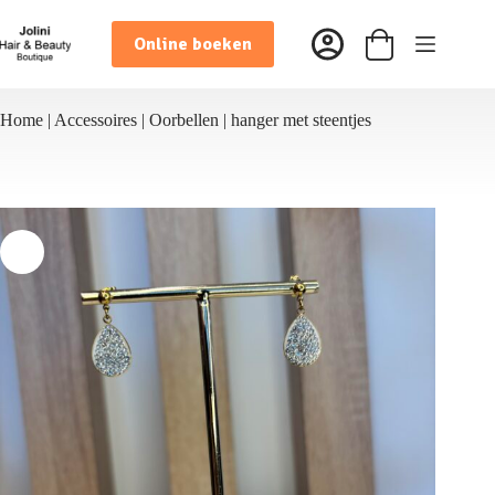
Ga
naar
Online boeken
de
Winkelwagen
inhoud
Home
|
Accessoires
|
Oorbellen
|
hanger met steentjes