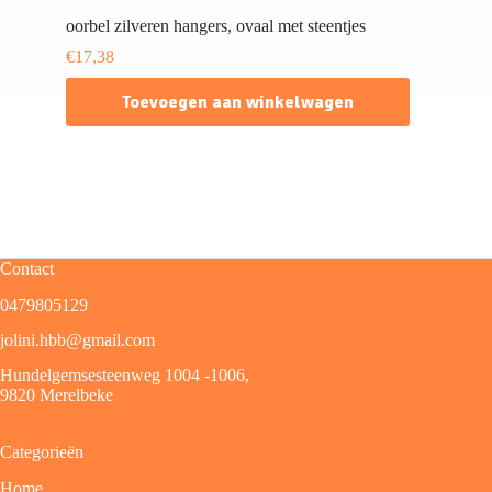
oorbel zilveren hangers, ovaal met steentjes
€
17,38
Toevoegen aan winkelwagen
Contact
0479805129
jolini.hbb@gmail.com
Hundelgemsesteenweg 1004 -1006,
9820 Merelbeke
Categorieën
Home