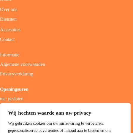
Over ons
Diensten
Accesoires
Contact
Informatie
Algemene voorwaarden
Privacyverklaring
Openingsuren
ma: gesloten
di - vrij: 9u - 18u
Wij hechten waarde aan uw privacy
zat: 9u - 17u
Wij gebruiken cookies om uw surfervaring te verbeteren,
zon; gesloten
gepersonaliseerde advertenties of inhoud aan te bieden en ons