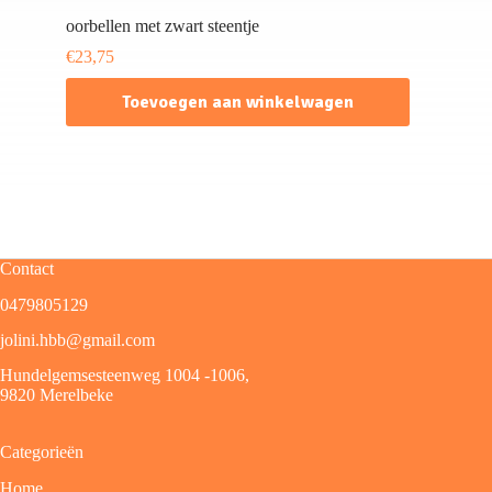
oorbellen met zwart steentje
€
23,75
Toevoegen aan winkelwagen
Contact
0479805129
jolini.hbb@gmail.com
Hundelgemsesteenweg 1004 -1006,
9820 Merelbeke
Categorieën
Home