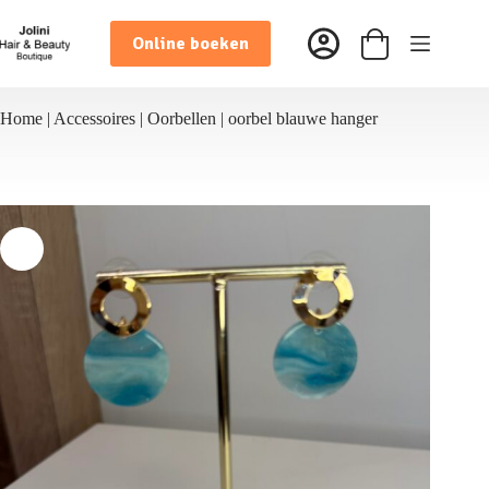
Ga
naar
Online boeken
de
Winkelwagen
inhoud
Home
|
Accessoires
|
Oorbellen
|
oorbel blauwe hanger