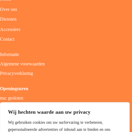
Over ons
Diensten
Accesoires
Contact
Informatie
Algemene voorwaarden
Privacyverklaring
Openingsuren
ma: gesloten
di - vrij: 9u - 18u
Wij hechten waarde aan uw privacy
zat: 9u - 17u
Wij gebruiken cookies om uw surfervaring te verbeteren,
zon; gesloten
gepersonaliseerde advertenties of inhoud aan te bieden en ons