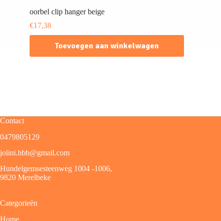
oorbel clip hanger beige
€
17,38
Toevoegen aan winkelwagen
Contact
0479805129
jolini.hbb@gmail.com
Hundelgemsesteenweg 1004 -1006,
9820 Merelbeke
Categorieën
Home