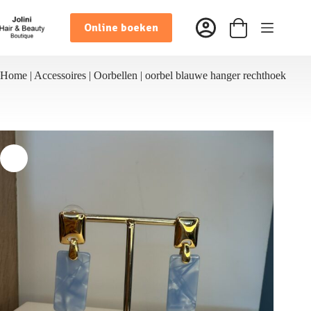
Ga
naar
Online boeken
de
Winkelwagen
inhoud
Home
|
Accessoires
|
Oorbellen
|
oorbel blauwe hanger rechthoek