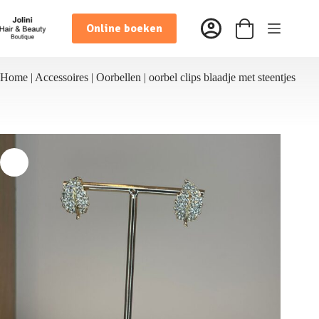
Ga
naar
Online boeken
de
Winkelwagen
inhoud
Home
|
Accessoires
|
Oorbellen
|
oorbel clips blaadje met steentjes