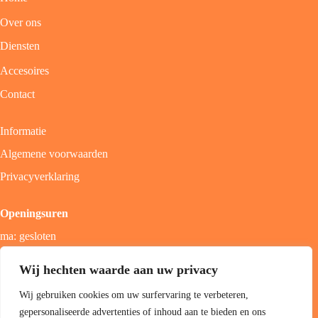
Over ons
Diensten
Accesoires
Contact
Informatie
Algemene voorwaarden
Privacyverklaring
Openingsuren
ma: gesloten
di - vrij: 9u - 18u
Wij hechten waarde aan uw privacy
zat: 9u - 17u
Wij gebruiken cookies om uw surfervaring te verbeteren,
zon; gesloten
gepersonaliseerde advertenties of inhoud aan te bieden en ons