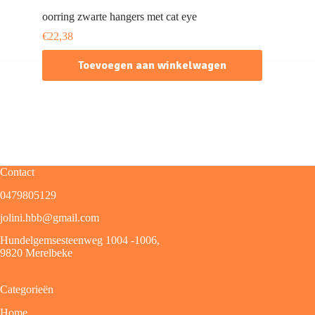
oorring zwarte hangers met cat eye
€
22,38
Toevoegen aan winkelwagen
Contact
0479805129
jolini.hbb@gmail.com
Hundelgemsesteenweg 1004 -1006,
9820 Merelbeke
Categorieën
Home