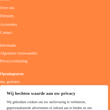
Over ons
Diensten
Accesoires
Contact
Informatie
Algemene voorwaarden
Privacyverklaring
Openingsuren
ma: gesloten
di - vrij: 9u - 18u
Wij hechten waarde aan uw privacy
zat: 9u - 17u
Wij gebruiken cookies om uw surfervaring te verbeteren,
zon; gesloten
gepersonaliseerde advertenties of inhoud aan te bieden en ons