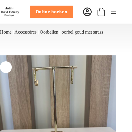
Ga
naar
Online boeken
de
Winkelwagen
inhoud
Home
|
Accessoires
|
Oorbellen
|
oorbel goud met strass