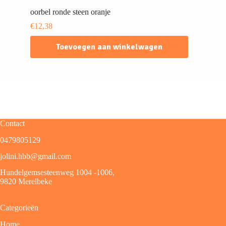
oorbel ronde steen oranje
€
12,38
Toevoegen aan winkelwagen
Contact
0479805129
jolini.hbb@gmail.com
Hundelgemsesteenweg 1004 -1006,
9820 Merelbeke
Categorieën
Home