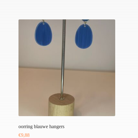
oorring blauwe hangers
€
9,88