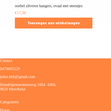
oorbel zilveren hangers, ovaal met steentjes
€
17,38
Toevoegen aan winkelwagen
Contact
0479805129
jolini.hbb@gmail.com
Hundelgemsesteenweg 1004 -1006,
9820 Merelbeke
Categorieën
Home