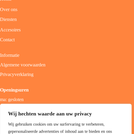
Over ons
Diensten
Accesoires
Contact
Informatie
Algemene voorwaarden
Privacyverklaring
Openingsuren
ma: gesloten
di - vrij: 9u - 18u
Wij hechten waarde aan uw privacy
zat: 9u - 17u
Wij gebruiken cookies om uw surfervaring te verbeteren,
zon; gesloten
gepersonaliseerde advertenties of inhoud aan te bieden en ons