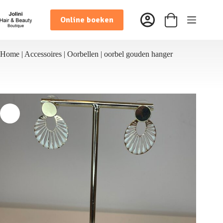
Ga
naar
Online boeken
de
Winkelwagen
inhoud
Home
|
Accessoires
|
Oorbellen
|
oorbel gouden hanger