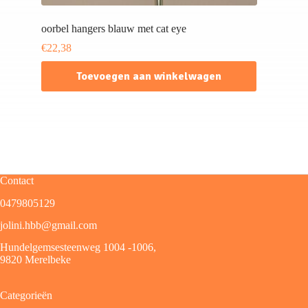
oorbel hangers blauw met cat eye
€
22,38
Toevoegen aan winkelwagen
Contact
0479805129
jolini.hbb@gmail.com
Hundelgemsesteenweg 1004 -1006,
9820 Merelbeke
Categorieën