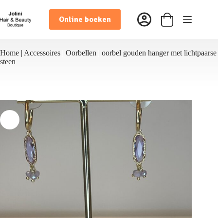
Ga
naar
Online boeken
de
Winkelwagen
inhoud
Home
|
Accessoires
|
Oorbellen
|
oorbel gouden hanger met lichtpaarse
steen