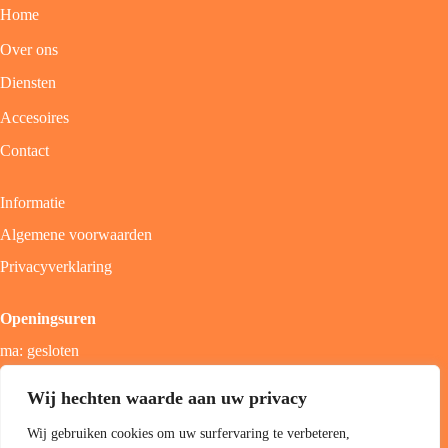
Home
Over ons
Diensten
Accesoires
Contact
Informatie
Algemene voorwaarden
Privacyverklaring
Openingsuren
ma: gesloten
di - vrij: 9u - 18u
Wij hechten waarde aan uw privacy
zat: 9u - 17u
Wij gebruiken cookies om uw surfervaring te verbeteren,
zon; gesloten