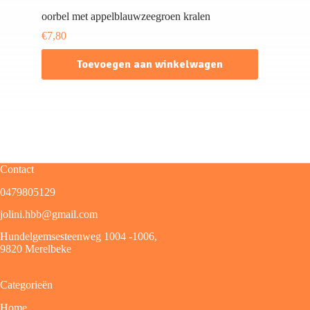
oorbel met appelblauwzeegroen kralen
€
7,80
Toevoegen aan winkelwagen
Contact
0479805129
jolini.hbb@gmail.com
Hundelgemsesteenweg 1004 -1006,
9820 Merelbeke
Categorieën
Home