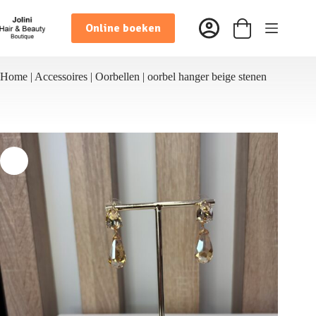
Ga
naar
Online boeken
de
Winkelwagen
inhoud
Home
|
Accessoires
|
Oorbellen
|
oorbel hanger beige stenen