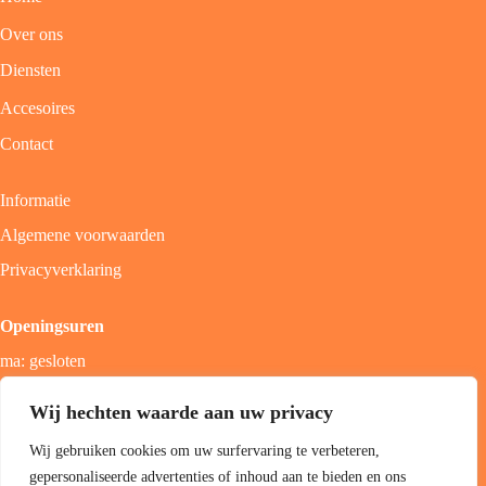
Over ons
Diensten
Accesoires
Contact
Informatie
Algemene voorwaarden
Privacyverklaring
Openingsuren
ma: gesloten
di - vrij: 9u - 18u
Wij hechten waarde aan uw privacy
zat: 9u - 17u
Wij gebruiken cookies om uw surfervaring te verbeteren,
zon; gesloten
gepersonaliseerde advertenties of inhoud aan te bieden en ons