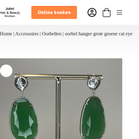
Ga
naar
Online boeken
de
Winkelwagen
inhoud
Home
|
Accessoires
|
Oorbellen
|
oorbel hanger grote groene cat eye