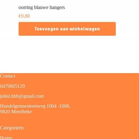
oorring blauwe hangers
€
9,88
Toevoegen aan winkelwagen
Contact
0479805129
jolini.hbb@gmail.com
Hundelgemsesteenweg 1004 -1006,
9820 Merelbeke
Categorieën
Home