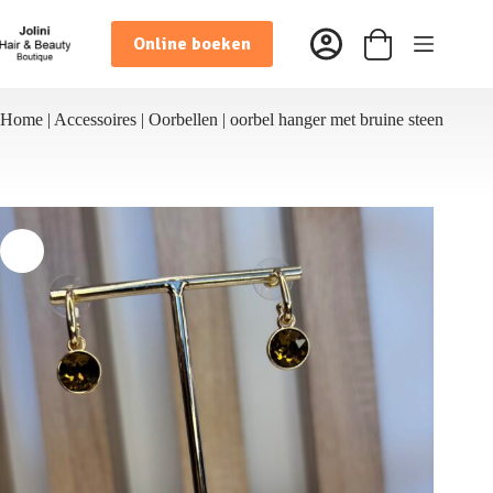
Ga
naar
Online boeken
de
Winkelwagen
inhoud
Home
|
Accessoires
|
Oorbellen
|
oorbel hanger met bruine steen