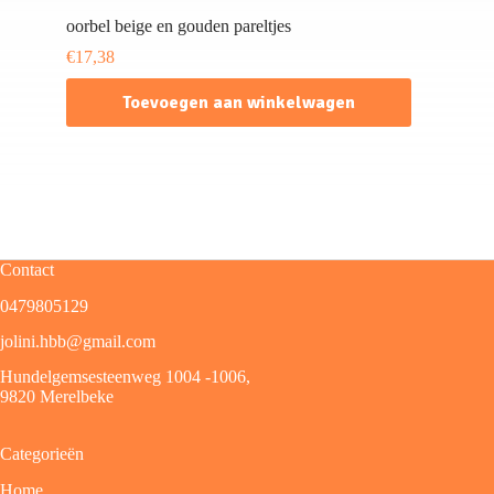
oorbel beige en gouden pareltjes
€
17,38
Toevoegen aan winkelwagen
Contact
0479805129
jolini.hbb@gmail.com
Hundelgemsesteenweg 1004 -1006,
9820 Merelbeke
Categorieën
Home