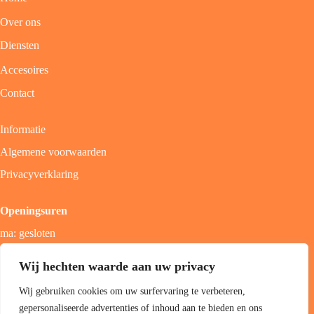
Over ons
Diensten
Accesoires
Contact
Informatie
Algemene voorwaarden
Privacyverklaring
Openingsuren
ma: gesloten
di - vrij: 9u - 18u
Wij hechten waarde aan uw privacy
zat: 9u - 17u
Wij gebruiken cookies om uw surfervaring te verbeteren,
zon; gesloten
gepersonaliseerde advertenties of inhoud aan te bieden en ons