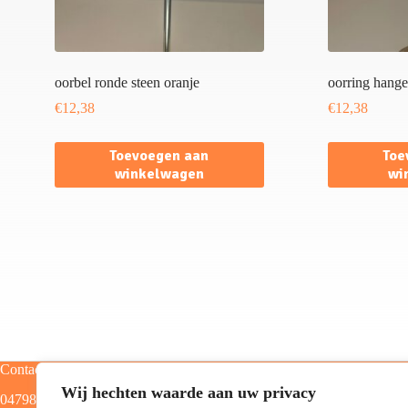
oorbel ronde steen oranje
oorring hange
€
12,38
€
12,38
Toevoegen aan
Toe
winkelwagen
wi
Contact
Categorieën
Wij hechten waarde aan uw privacy
0479805129
Home