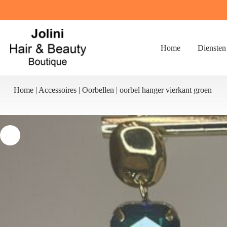
Ga
naar
de
inhoud
Home
Diensten
Home
|
Accessoires
|
Oorbellen
|
oorbel hanger vierkant groen