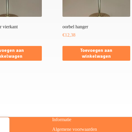
r vierkant
oorbel hanger
€
12,38
voegen aan
Toevoegen aan
nkelwagen
winkelwagen
Informatie
Algemene voorwaarden