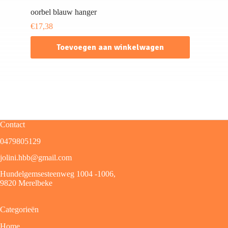
oorbel blauw hanger
€
17,38
Toevoegen aan winkelwagen
Contact
0479805129
jolini.hbb@gmail.com
Hundelgemsesteenweg 1004 -1006,
9820 Merelbeke
Categorieën
Home