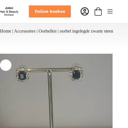
Ga
naar
Online boeken
de
Winkelwagen
inhoud
Home
|
Accessoires
|
Oorbellen
|
oorbel ingelegde zwarte steen