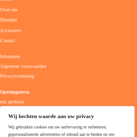
Over ons
Diensten
Accesoires
Contact
Informatie
Algemene voorwaarden
Privacyverklaring
Openingsuren
ma: gesloten
di - vrij: 9u - 18u
Wij hechten waarde aan uw privacy
zat: 9u - 17u
Wij gebruiken cookies om uw surfervaring te verbeteren,
zon; gesloten
gepersonaliseerde advertenties of inhoud aan te bieden en ons