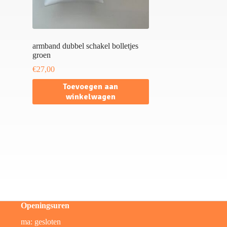
armband dubbel schakel bolletjes
groen
€
27,00
Toevoegen aan
winkelwagen
Openingsuren
ma: gesloten