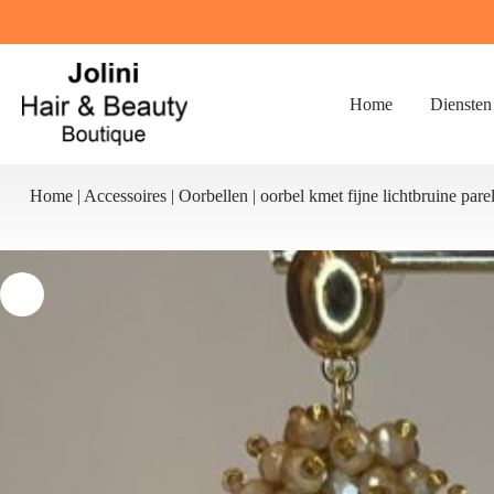
Ga
naar
de
inhoud
Home
Diensten
Home
|
Accessoires
|
Oorbellen
|
oorbel kmet fijne lichtbruine pare