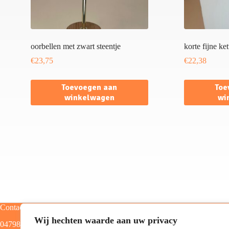
oorbellen met zwart steentje
korte fijne ke
€
23,75
€
22,38
Toevoegen aan
Toe
winkelwagen
wi
Contact
Categorieën
Wij hechten waarde aan uw privacy
0479805129
Home