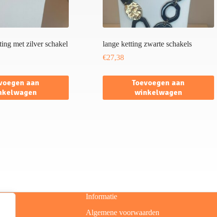
tting met zilver schakel
lange ketting zwarte schakels
€
27,38
voegen aan
Toevoegen aan
nkelwagen
winkelwagen
Informatie
Algemene voorwaarden