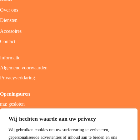
Over ons
Diensten
Accesoires
Contact
Informatie
Algemene voorwaarden
Privacyverklaring
Openingsuren
ma: gesloten
di - vrij: 9u - 18u
Wij hechten waarde aan uw privacy
zat: 9u - 17u
Wij gebruiken cookies om uw surfervaring te verbeteren,
zon; gesloten
gepersonaliseerde advertenties of inhoud aan te bieden en ons