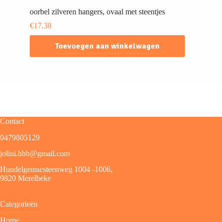
oorbel zilveren hangers, ovaal met steentjes
€
17,38
Toevoegen aan winkelwagen
Contact
0479805129
jolini.hbb@gmail.com
Hundelgemsesteenweg 1004 -1006,
9820 Merelbeke
Categorieën
Home