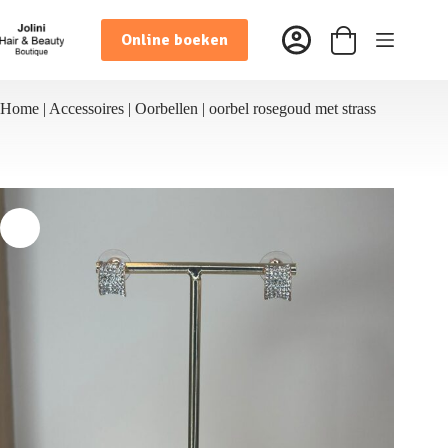
Ga
naar
Online boeken
de
Winkelwagen
inhoud
Home
|
Accessoires
|
Oorbellen
|
oorbel rosegoud met strass