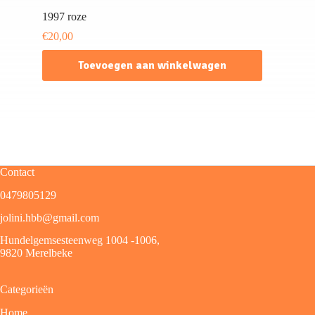
1997 roze
€
20,00
Toevoegen aan winkelwagen
Contact
0479805129
jolini.hbb@gmail.com
Hundelgemsesteenweg 1004 -1006,
9820 Merelbeke
Categorieën
Home