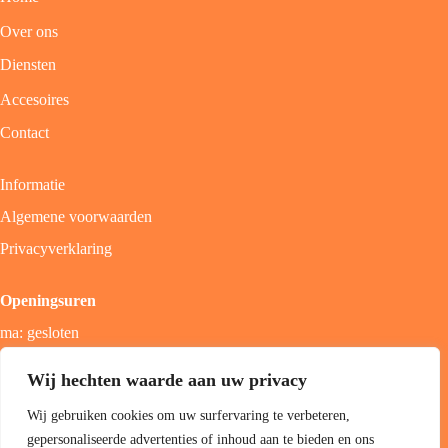
Over ons
Diensten
Accesoires
Contact
Informatie
Algemene voorwaarden
Privacyverklaring
Openingsuren
ma: gesloten
di - vrij: 9u - 18u
Wij hechten waarde aan uw privacy
zat: 9u - 17u
Wij gebruiken cookies om uw surfervaring te verbeteren,
zon; gesloten
gepersonaliseerde advertenties of inhoud aan te bieden en ons