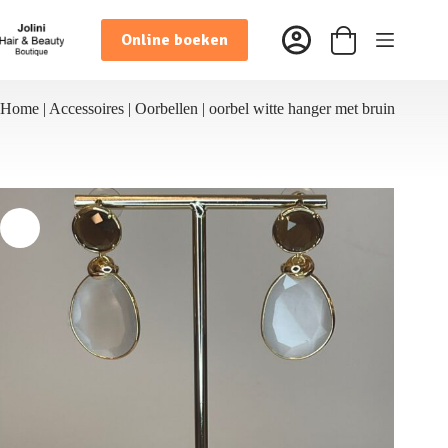
Ga
naar
Online boeken
de
Winkelwagen
inhoud
Home
|
Accessoires
|
Oorbellen
|
oorbel witte hanger met bruin