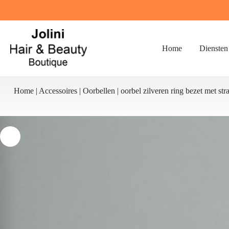
Ga
naar
de
inhoud
Home
Diensten
Home
|
Accessoires
|
Oorbellen
|
oorbel zilveren ring bezet met str