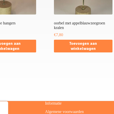
e hangers
oorbel met appelblauwzeegroen
kralen
€
7,80
voegen aan
Toevoegen aan
nkelwagen
winkelwagen
Informatie
Algemene voorwaarden