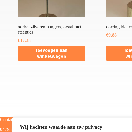
oorbel zilveren hangers, ovaal met
oorring blauw
steentjes
€
9,88
€
17,38
Toevoegen aan
Toe
winkelwagen
wi
Contact
Categorieën
Wij hechten waarde aan uw privacy
0479805129
Home