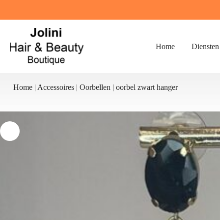
Ga
naar
de
inhoud
Home
Diensten
Home
|
Accessoires
|
Oorbellen
|
oorbel zwart hanger