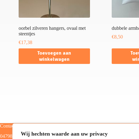
oorbel zilveren hangers, ovaal met
dubbele armba
steentjes
€
8,50
€
17,38
Toevoegen aan
Toe
winkelwagen
wi
Contact
Categorieën
Wij hechten waarde aan uw privacy
0479805129
Home