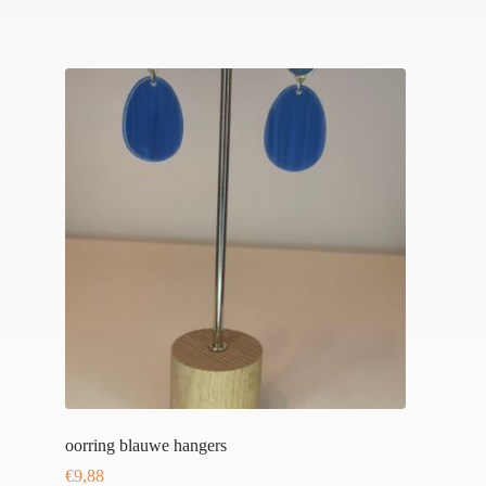
oorring blauwe hangers
€
9,88