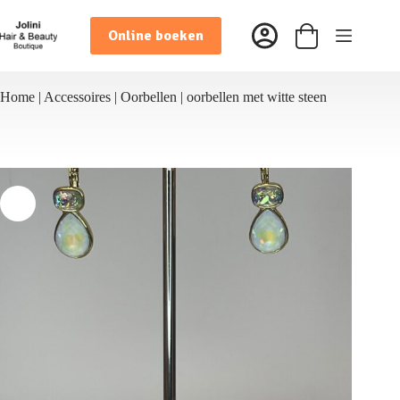
Ga
naar
Online boeken
de
Winkelwagen
inhoud
Home
|
Accessoires
|
Oorbellen
|
oorbellen met witte steen