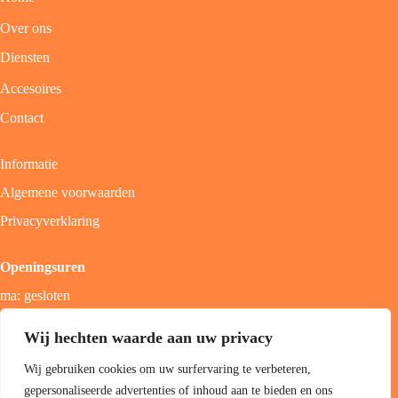
Over ons
Diensten
Accesoires
Contact
Informatie
Algemene voorwaarden
Privacyverklaring
Openingsuren
ma: gesloten
di - vrij: 9u - 18u
Wij hechten waarde aan uw privacy
zat: 9u - 17u
Wij gebruiken cookies om uw surfervaring te verbeteren,
zon; gesloten
gepersonaliseerde advertenties of inhoud aan te bieden en ons