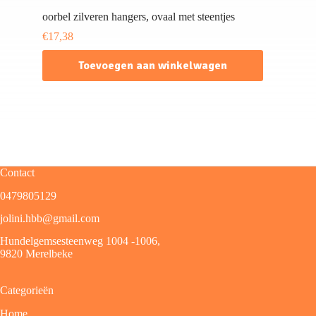
oorbel zilveren hangers, ovaal met steentjes
€
17,38
Toevoegen aan winkelwagen
Contact
0479805129
jolini.hbb@gmail.com
Hundelgemsesteenweg 1004 -1006,
9820 Merelbeke
Categorieën
Home