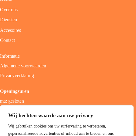
Over ons
Diensten
Accesoires
Contact
Informatie
Algemene voorwaarden
Privacyverklaring
Openingsuren
ma: gesloten
di - vrij: 9u - 18u
Wij hechten waarde aan uw privacy
zat: 9u - 17u
Wij gebruiken cookies om uw surfervaring te verbeteren,
zon; gesloten
gepersonaliseerde advertenties of inhoud aan te bieden en ons