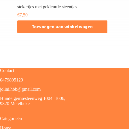
stekertjes met gekleurde steentjes
€
7,50
Toevoegen aan winkelwagen
Contact
0479805129
jolini.hbb@gmail.com
Hundelgemsesteenweg 1004 -1006,
9820 Merelbeke
Categorieën
Home