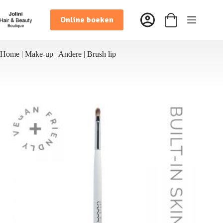
Ga
naar
Online boeken
de
Winkelwagen
inhoud
Home
|
Make-up
|
Andere
|
Brush lip