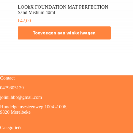
LOOkX FOUNDATION MAT PERFECTION
Sand Medium 40ml
€
42,00
Toevoegen aan winkelwagen
Contact
0479805129
jolini.hbb@gmail.com
Hundelgemsesteenweg 1004 -1006,
9820 Merelbeke
Categorieën