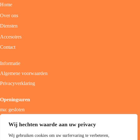
Home
Over ons
Diensten
Accesoires
Contact
Informatie
Algemene voorwaarden
Privacyverklaring
Openingsuren
ma: gesloten
di - vrij: 9u - 18u
Wij hechten waarde aan uw privacy
zat: 9u - 17u
Wij gebruiken cookies om uw surfervaring te verbeteren,
zon; gesloten