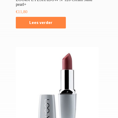
pearl+
€
11,80
Lees verder