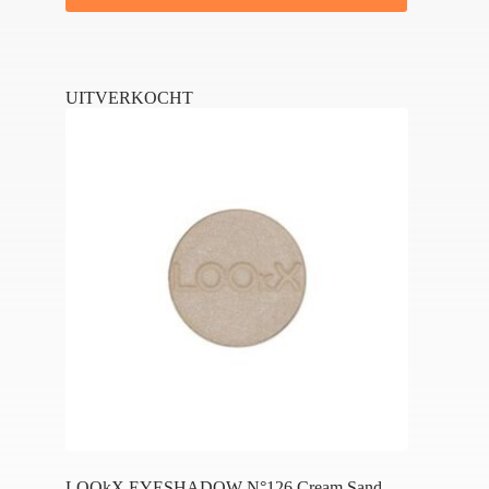
UITVERKOCHT
LOOkX EYESHADOW N°126 Cream Sand