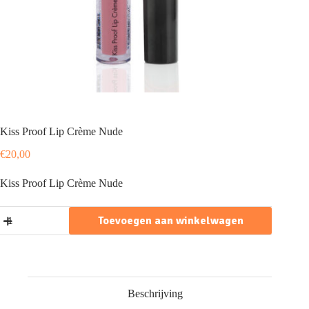
Kiss Proof Lip Crème Nude
€
20,00
Kiss Proof Lip Crème Nude
Kiss
Toevoegen aan winkelwagen
Proof
Lip
Crème
Nude
aantal
Beschrijving