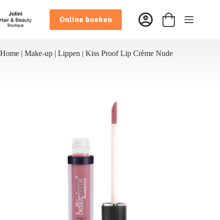
Ga
naar
Online boeken
de
Winkelwagen
inhoud
Home
|
Make-up
|
Lippen
|
Kiss Proof Lip Crème Nude