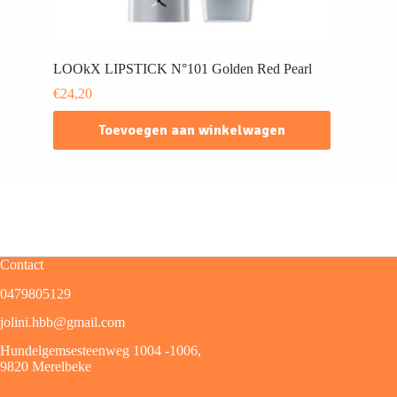
LOOkX LIPSTICK N°101 Golden Red Pearl
€
24,20
Toevoegen aan winkelwagen
Contact
0479805129
jolini.hbb@gmail.com
Hundelgemsesteenweg 1004 -1006,
9820 Merelbeke