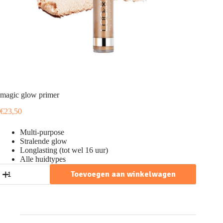
magic glow primer
€
23,50
Multi-purpose
Stralende glow
Longlasting (tot wel 16 uur)
Alle huidtypes
magic
Toevoegen aan winkelwagen
glow
primer
aantal