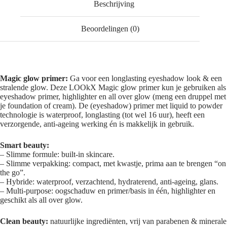
Beschrijving
Beoordelingen (0)
Magic glow primer:
Ga voor een longlasting eyeshadow look & een
stralende glow. Deze LOOkX Magic glow primer kun je gebruiken als
eyeshadow primer, highlighter en all over glow (meng een druppel met
je foundation of cream). De (eyeshadow) primer met liquid to powder
technologie is waterproof, longlasting (tot wel 16 uur), heeft een
verzorgende, anti-ageing werking én is makkelijk in gebruik.
Smart beauty:
– Slimme formule: built-in skincare.
– Slimme verpakking: compact, met kwastje, prima aan te brengen “on
the go”.
– Hybride: waterproof, verzachtend, hydraterend, anti-ageing, glans.
– Multi-purpose: oogschaduw en primer/basis in één, highlighter en
geschikt als all over glow.
Clean beauty:
natuurlijke ingrediënten, vrij van parabenen & minerale