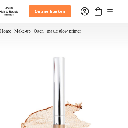
Ga
naar
Online boeken
de
Winkelwagen
inhoud
Home
|
Make-up
|
Ogen
|
magic glow primer