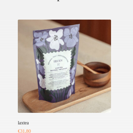
laxtea
€
31,80