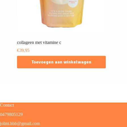
collageen met vitamine c
€
39,95
Toevoegen aan winkelwagen
Contact
0479805129
jolini.hbb@gmail.com