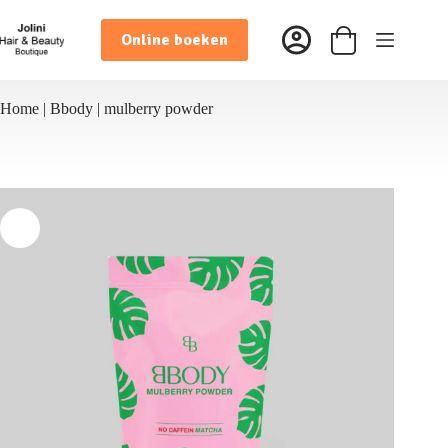
Ga
naar
Online boeken
de
Winkelwagen
inhoud
Home
|
Bbody
|
mulberry powder