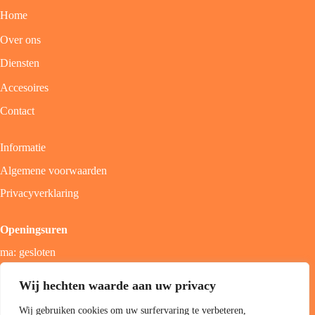
Home
Over ons
Diensten
Accesoires
Contact
Informatie
Algemene voorwaarden
Privacyverklaring
Openingsuren
ma: gesloten
di - vrij: 9u - 18u
Wij hechten waarde aan uw privacy
zat: 9u - 17u
Wij gebruiken cookies om uw surfervaring te verbeteren,