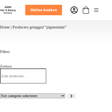
Ga
naar
Online boeken
de
Winkelwagen
inhoud
Home
|
Producten getagged “pigmentatie”
Filters
Zoeken
Zoeken
Een
categorie
selecteren