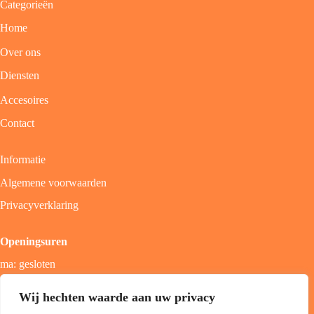
Categorieën
Home
Over ons
Diensten
Accesoires
Contact
Informatie
Algemene voorwaarden
Privacyverklaring
Openingsuren
ma: gesloten
di - vrij: 9u - 18u
Wij hechten waarde aan uw privacy
zat: 9u - 17u