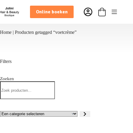
Ga
naar
Online boeken
de
Winkelwagen
inhoud
Home
|
Producten getagged “voetcrème”
Filters
Zoeken
Zoeken
Een
categorie
selecteren