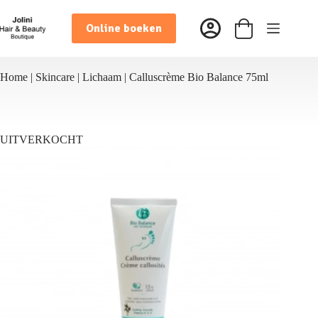
Ga
naar
Online boeken
de
Winkelwagen
inhoud
Home
|
Skincare
|
Lichaam
|
Calluscrème Bio Balance 75ml
UITVERKOCHT