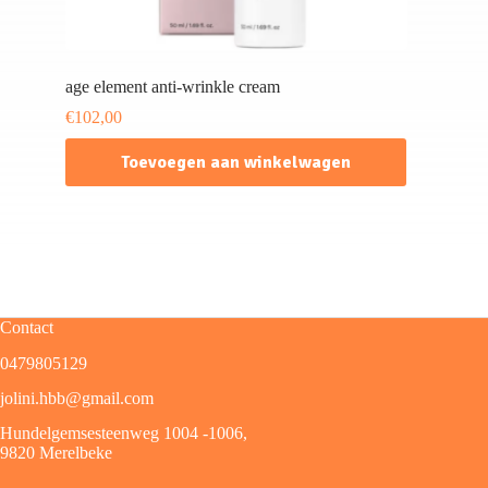
age element anti-wrinkle cream
€
102,00
Toevoegen aan winkelwagen
Contact
0479805129
jolini.hbb@gmail.com
Hundelgemsesteenweg 1004 -1006,
9820 Merelbeke