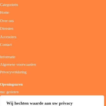
Categorieën
Home
Over ons
Diensten
Accesoires
Contact
Informatie
Algemene voorwaarden
Privacyverklaring
Openingsuren
ma: gesloten
di - vrij: 9u - 18u
Wij hechten waarde aan uw privacy