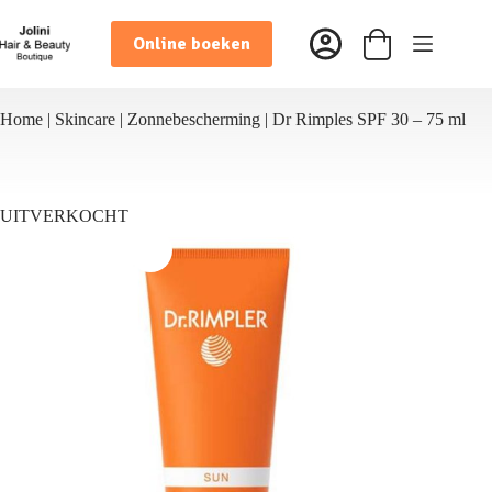
Ga
naar
Online boeken
de
Winkelwagen
inhoud
Home
|
Skincare
|
Zonnebescherming
|
Dr Rimples SPF 30 – 75 ml
UITVERKOCHT