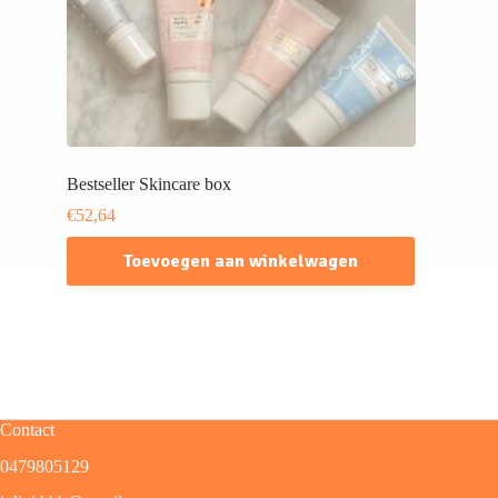
Bestseller Skincare box
€
52,64
Toevoegen aan winkelwagen
Contact
0479805129