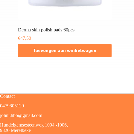
Derma skin polish pads 60pcs
€
47,50
Toevoegen aan winkelwagen
Contact
0479805129
jolini.hbb@gmail.com
Hundelgemsesteenweg 1004 -1006,
9820 Merelbeke