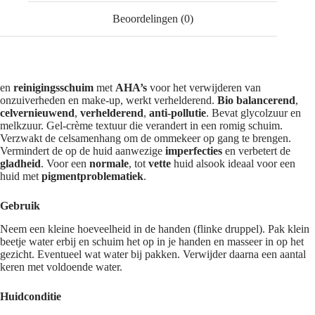
Beoordelingen (0)
en
reinigingsschuim
met
AHA’s
voor het verwijderen van
onzuiverheden en make-up, werkt verhelderend.
Bio balancerend
,
celvernieuwend
,
verhelderend
,
anti-pollutie
. Bevat glycolzuur en
melkzuur. Gel-crème textuur die verandert in een romig schuim.
Verzwakt de celsamenhang om de ommekeer op gang te brengen.
Vermindert de op de huid aanwezige
imperfecties
en verbetert de
gladheid
. Voor een
normale
, tot
vette
huid alsook ideaal voor een
huid met
pigmentproblematiek
.
Gebruik
Neem een kleine hoeveelheid in de handen (flinke druppel). Pak klein
beetje water erbij en schuim het op in je handen en masseer in op het
gezicht. Eventueel wat water bij pakken. Verwijder daarna een aantal
keren met voldoende water.
Huidconditie