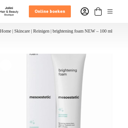
Ga
naar
Online boeken
de
Winkelwagen
inhoud
Home
|
Skincare
|
Reinigen
|
brightening foam NEW – 100 ml