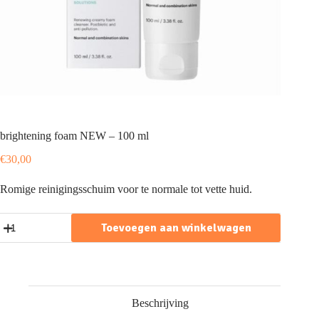
brightening foam NEW – 100 ml
€
30,00
Romige reinigingsschuim voor te normale tot vette huid.
brightening
Toevoegen aan winkelwagen
foam
NEW
-
100
ml
aantal
Beschrijving