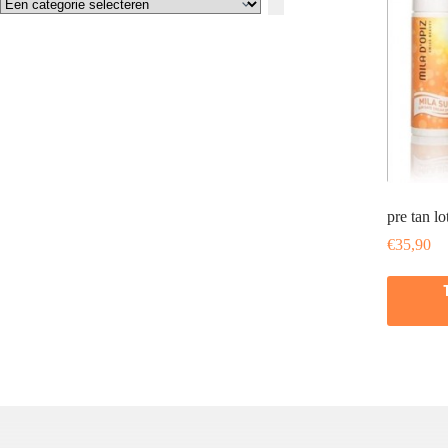
Een
categorie
selecteren
pre tan lo
€
35,90