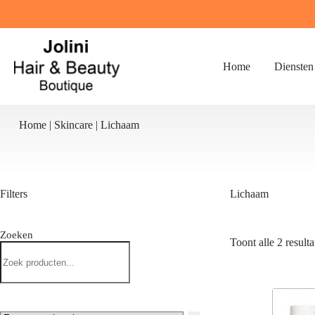
Ga
naar
de
inhoud
Home
Diensten
Home
|
Skincare
|
Lichaam
Filters
Lichaam
Zoeken
Toont alle 2 resulta
Zoeken