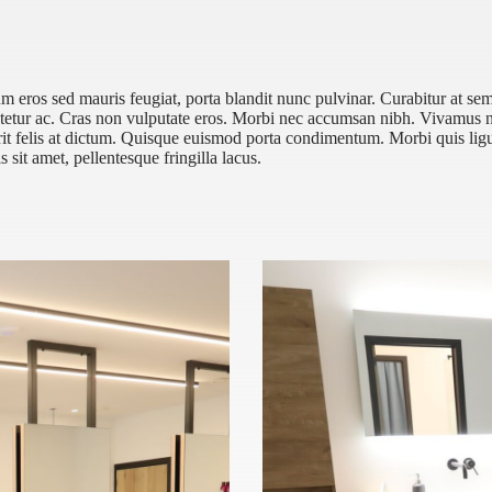
ros sed mauris feugiat, porta blandit nunc pulvinar. Curabitur at sem 
ctetur ac. Cras non vulputate eros. Morbi nec accumsan nibh. Vivamus ne
it felis at dictum. Quisque euismod porta condimentum. Morbi quis ligul
is sit amet, pellentesque fringilla lacus.