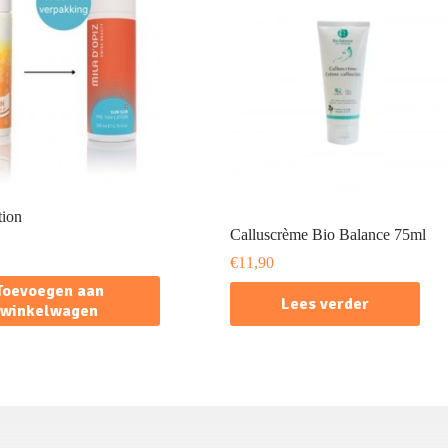
tion
Calluscrème Bio Balance 75ml
€
11,90
Toevoegen aan
Lees verder
winkelwagen