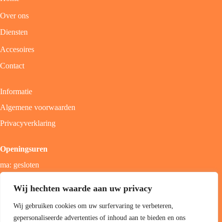
Over ons
Diensten
Accesoires
Contact
Informatie
Algemene voorwaarden
Privacyverklaring
Openingsuren
ma: gesloten
di - vrij: 9u - 18u
Wij hechten waarde aan uw privacy
zat: 9u - 17u
Wij gebruiken cookies om uw surfervaring te verbeteren,
zon; gesloten
gepersonaliseerde advertenties of inhoud aan te bieden en ons