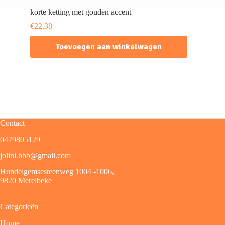
korte ketting met gouden accent
€
22,38
Toevoegen aan winkelwagen
Contact
0479805129
jolini.hbb@gmail.com
Hundelgemsesteenweg 1004 -1006,
9820 Merelbeke
Categorieën
Home