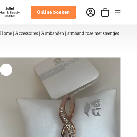
Ga
naar
Online boeken
de
Winkelwagen
inhoud
Home
|
Accessoires
|
Armbanden
|
armband rose met steentjes