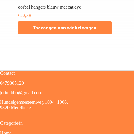
oorbel hangers blauw met cat eye
€
22,38
Toevoegen aan winkelwagen
Contact
0479805129
jolini.hbb@gmail.com
Hundelgemsesteenweg 1004 -1006,
9820 Merelbeke
Categorieën
Home