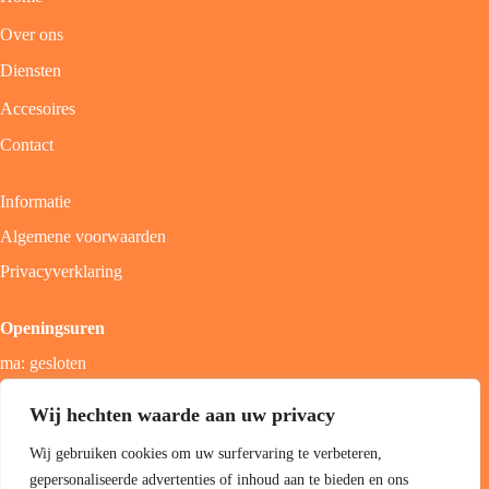
Over ons
Diensten
Accesoires
Contact
Informatie
Algemene voorwaarden
Privacyverklaring
Openingsuren
ma: gesloten
di - vrij: 9u - 18u
Wij hechten waarde aan uw privacy
zat: 9u - 17u
Wij gebruiken cookies om uw surfervaring te verbeteren,
zon; gesloten
gepersonaliseerde advertenties of inhoud aan te bieden en ons