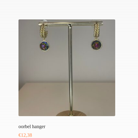
oorbel hanger
€
12,38