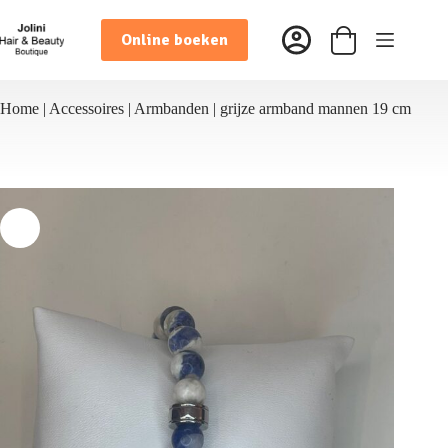
Ga
naar
Online boeken
de
Winkelwagen
inhoud
Home
|
Accessoires
|
Armbanden
|
grijze armband mannen 19 cm