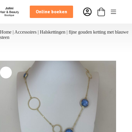
Ga
naar
Online boeken
de
Winkelwagen
inhoud
Home
|
Accessoires
|
Halskettingen
|
fijne gouden ketting met blauwe
steen