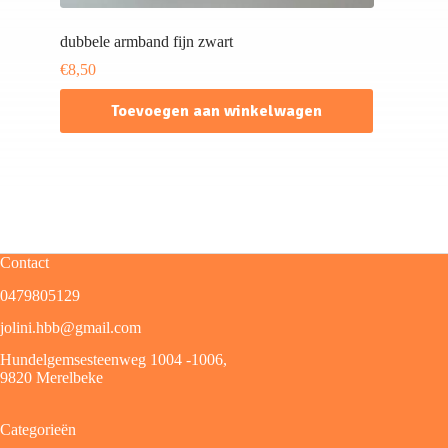
dubbele armband fijn zwart
€
8,50
Toevoegen aan winkelwagen
Contact
0479805129
jolini.hbb@gmail.com
Hundelgemsesteenweg 1004 -1006,
9820 Merelbeke
Categorieën