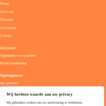
Home
Over ons
Diensten
Accesoires
Contact
Informatie
Algemene voorwaarden
Privacyverklaring
Openingsuren
ma: gesloten
di - vrij: 9u - 18u
Wij hechten waarde aan uw privacy
zat: 9u - 17u
Wij gebruiken cookies om uw surfervaring te verbeteren,
zon; gesloten