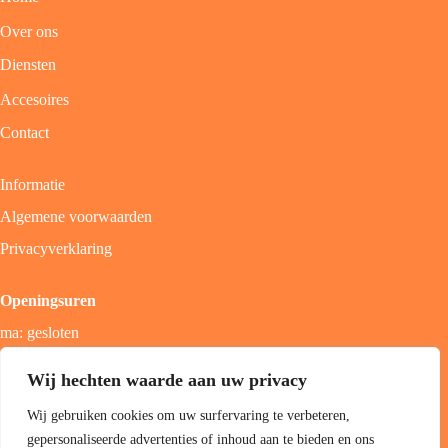
Over ons
Diensten
Accesoires
Contact
Informatie
Algemene voorwaarden
Privacyverklaring
Openingsuren
ma: gesloten
di - vrij: 9u - 18u
Wij hechten waarde aan uw privacy
zat: 9u - 17u
Wij gebruiken cookies om uw surfervaring te verbeteren,
zon; gesloten
gepersonaliseerde advertenties of inhoud aan te bieden en ons