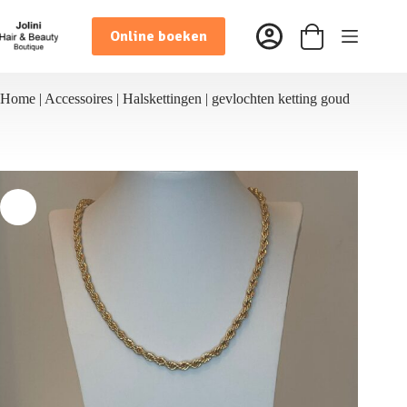
Ga
naar
Online boeken
de
Winkelwagen
inhoud
Home
|
Accessoires
|
Halskettingen
|
gevlochten ketting goud