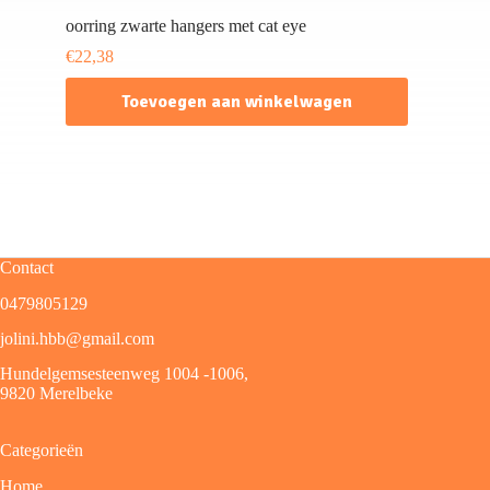
oorring zwarte hangers met cat eye
€
22,38
Toevoegen aan winkelwagen
Contact
0479805129
jolini.hbb@gmail.com
Hundelgemsesteenweg 1004 -1006,
9820 Merelbeke
Categorieën
Home