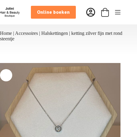
Ga
naar
Online boeken
de
Winkelwagen
inhoud
Home
|
Accessoires
|
Halskettingen
|
ketting zilver fijn met rond
steentje