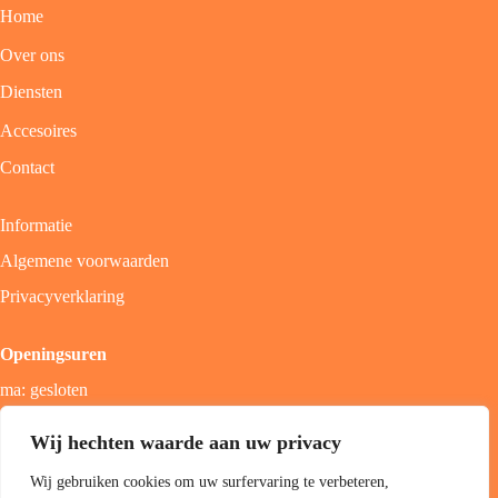
Home
Over ons
Diensten
Accesoires
Contact
Informatie
Algemene voorwaarden
Privacyverklaring
Openingsuren
ma: gesloten
di - vrij: 9u - 18u
Wij hechten waarde aan uw privacy
zat: 9u - 17u
Wij gebruiken cookies om uw surfervaring te verbeteren,
zon; gesloten