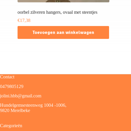
oorbel zilveren hangers, ovaal met steentjes
€
17,38
Toevoegen aan winkelwagen
Contact
0479805129
jolini.hbb@gmail.com
Hundelgemsesteenweg 1004 -1006,
9820 Merelbeke
Categorieën