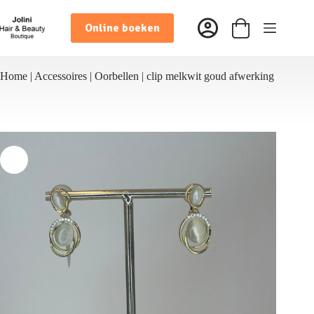
Ga
naar
Online boeken
de
Winkelwagen
inhoud
Home
|
Accessoires
|
Oorbellen
|
clip melkwit goud afwerking