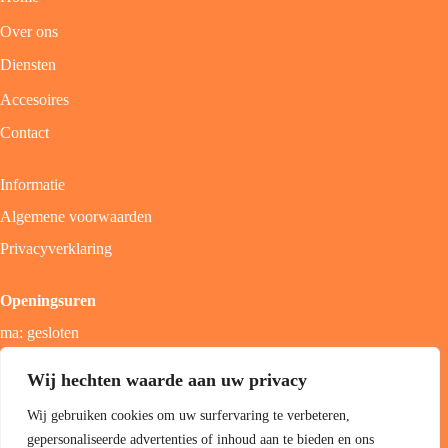
Over ons
Diensten
Accesoires
Contact
Informatie
Algemene voorwaarden
Privacyverklaring
Openingsuren
ma: gesloten
di - vrij: 9u - 18u
Wij hechten waarde aan uw privacy
zat: 9u - 17u
Wij gebruiken cookies om uw surfervaring te verbeteren,
zon; gesloten
gepersonaliseerde advertenties of inhoud aan te bieden en ons