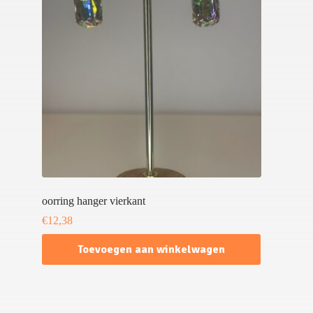
oorring hanger vierkant
€
12,38
Toevoegen aan winkelwagen