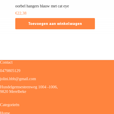
oorbel hangers blauw met cat eye
€
22,38
Toevoegen aan winkelwagen
Contact
0479805129
jolini.hbb@gmail.com
Hundelgemsesteenweg 1004 -1006,
9820 Merelbeke
Categorieën
Home