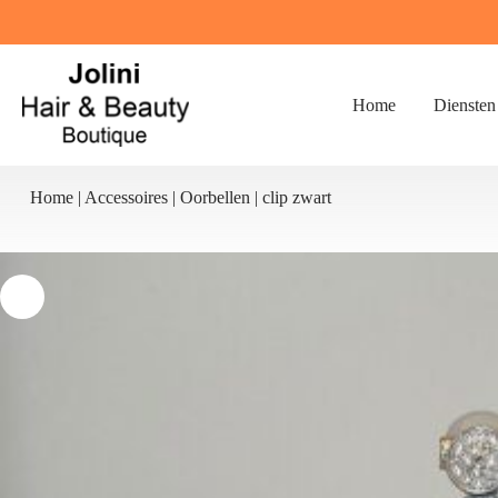
Ga
naar
de
inhoud
Home
Diensten
Home
|
Accessoires
|
Oorbellen
|
clip zwart