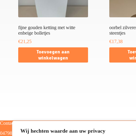
fijne gouden ketting met witte
oorbel zilver
enbeige bolletjes
steentjes
€
21,25
€
17,38
Toevoegen aan
Toe
winkelwagen
wi
Contact
Categorieën
Wij hechten waarde aan uw privacy
0479805129
Home