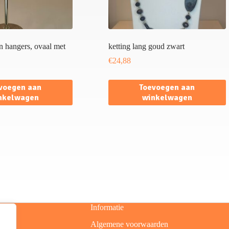
en hangers, ovaal met
ketting lang goud zwart
€
24,88
voegen aan
Toevoegen aan
nkelwagen
winkelwagen
Informatie
Algemene voorwaarden