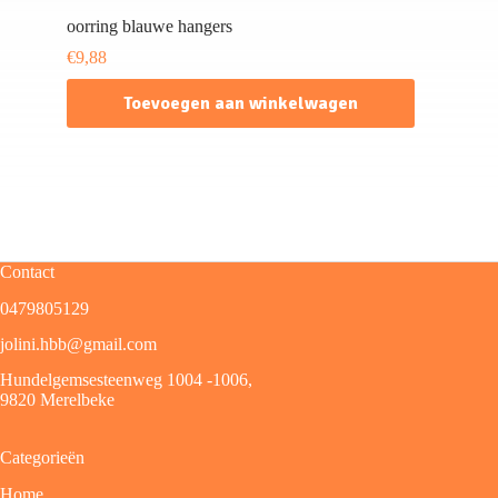
oorring blauwe hangers
€
9,88
Toevoegen aan winkelwagen
Contact
0479805129
jolini.hbb@gmail.com
Hundelgemsesteenweg 1004 -1006,
9820 Merelbeke
Categorieën
Home