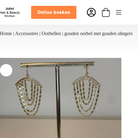
Ga
naar
Online boeken
de
Winkelwagen
inhoud
Home
|
Accessoires
|
Oorbellen
|
gouden oorbel met gouden slingers