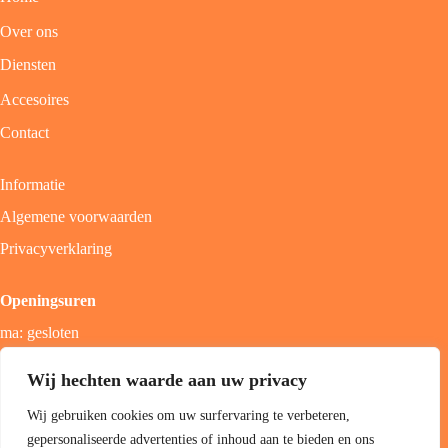
Over ons
Diensten
Accesoires
Contact
Informatie
Algemene voorwaarden
Privacyverklaring
Openingsuren
ma: gesloten
di - vrij: 9u - 18u
Wij hechten waarde aan uw privacy
zat: 9u - 17u
Wij gebruiken cookies om uw surfervaring te verbeteren,
zon; gesloten
gepersonaliseerde advertenties of inhoud aan te bieden en ons