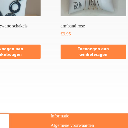
 zwarte schakels
armband rose
€
9,95
voegen aan
Toevoegen aan
nkelwagen
winkelwagen
Informatie
Algemene voorwaarden