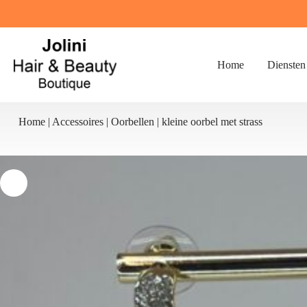
Ga
naar
de
inhoud
Home
Diensten
Home
|
Accessoires
|
Oorbellen
|
kleine oorbel met strass