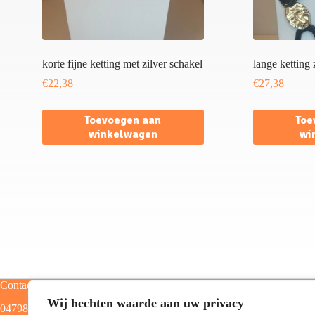
korte fijne ketting met zilver schakel
lange ketting
€
22,38
€
27,38
Toevoegen aan
Toe
winkelwagen
wi
Contact
Categorieën
Wij hechten waarde aan uw privacy
0479805129
Home