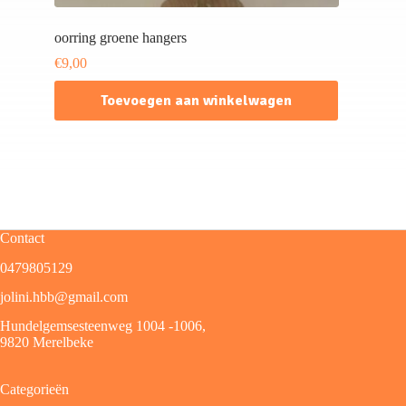
oorring groene hangers
€
9,00
Toevoegen aan winkelwagen
Contact
0479805129
jolini.hbb@gmail.com
Hundelgemsesteenweg 1004 -1006,
9820 Merelbeke
Categorieën