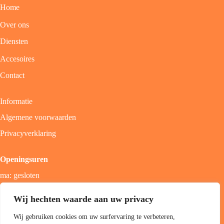
Home
Over ons
Diensten
Accesoires
Contact
Informatie
Algemene voorwaarden
Privacyverklaring
Openingsuren
ma: gesloten
di - vrij: 9u - 18u
Wij hechten waarde aan uw privacy
zat: 9u - 17u
Wij gebruiken cookies om uw surfervaring te verbeteren,
zon; gesloten